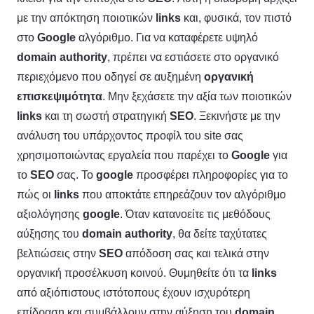
με την απόκτηση ποιοτικών
links
και, φυσικά, τον πιστό
στο
Google
αλγόριθμο. Για να καταφέρετε υψηλό
domain authority
, πρέπει να εστιάσετε στο οργανικό
περιεχόμενο που οδηγεί σε αυξημένη
οργανική
επισκεψιμότητα
. Μην ξεχάσετε την αξία των ποιοτικών
links
και τη σωστή στρατηγική
SEO
. Ξεκινήστε με την
ανάλυση του υπάρχοντος προφίλ του site σας
χρησιμοποιώντας εργαλεία που παρέχει το
Google
για
το
SEO
σας. Το
google
προσφέρει πληροφορίες για το
πώς οι
links
που αποκτάτε επηρεάζουν τον αλγόριθμο
αξιολόγησης
google
. Όταν κατανοείτε τις μεθόδους
αύξησης του
domain authority
, θα δείτε ταχύτατες
βελτιώσεις στην
SEO
απόδοση σας και τελικά στην
οργανική προσέλκυση κοινού. Θυμηθείτε ότι τα
links
από αξιόπιστους ιστότοπους έχουν ισχυρότερη
επίδραση και συμβάλλουν στην αύξηση του
domain