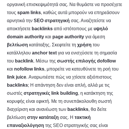
οργανική επισκεψιμότητά σας. Να θυμάστε να προσέχετε
τους
spam links
, καθώς αυτά μπορούν να επηρεάσουν
αρνητικά την
SEO στρατηγική
σας. Αναζητείστε να
αποκτήσετε
backlinks
από ιστότοπους με
υψηλό
domain authority
και
page authority
για άμεση
βελτίωση
κατάταξης. Σκεφτείτε τη
χρήση
του
κατάλληλου
anchor text
για να ενισχύσετε τη σημασία
του
backlink
. Μέσω της
σωστής
επιλογής
dofollow
και
nofollow links
, μπορείτε να κατευθύνετε τη ροή του
link juice
. Αναρωτιέστε πώς να χτίσετε αξιόπιστους
backlinks
; Η απάντηση δεν είναι απλή, αλλά με τις
σωστές
στρατηγικές link building
, η κατάκτηση της
κορυφής είναι εφικτή. Με τη συνεπάκολουθη σωστή
διαχείριση και ανανέωση των
backlinks
, θα δείτε
βελτίωση
στην κατάταξη
σας. Η
τακτική
επαναξιολόγηση
της SEO στρατηγικής σας είναι