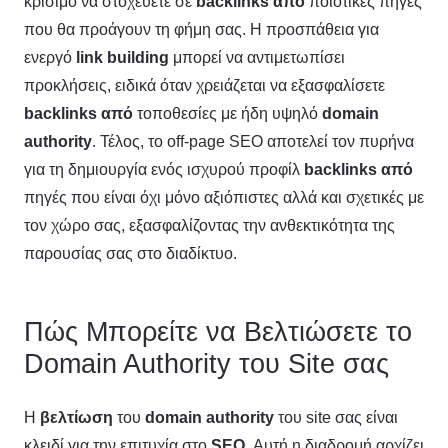
κρίσιμο να στοχεύετε σε
backlinks από
ποιοτικές πηγές
που θα προάγουν τη φήμη σας. Η προσπάθεια για
ενεργό
link building
μπορεί να αντιμετωπίσει
προκλήσεις, ειδικά όταν χρειάζεται να εξασφαλίσετε
backlinks από
τοποθεσίες με ήδη υψηλό
domain
authority
. Τέλος, το off-page SEO αποτελεί τον πυρήνα
για τη δημιουργία ενός ισχυρού προφίλ
backlinks από
πηγές που είναι όχι μόνο αξιόπιστες αλλά και σχετικές με
τον χώρο σας, εξασφαλίζοντας την ανθεκτικότητα της
παρουσίας σας στο διαδίκτυο.
Πώς Μπορείτε να Βελτιώσετε το
Domain Authority του Site σας
Η
βελτίωση
του
domain authority
του site σας είναι
κλειδί για την επιτυχία στο
SEO
. Αυτή η διαδρομή αρχίζει