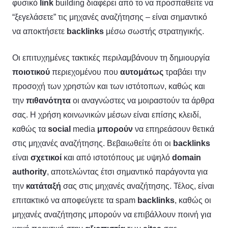
φυσικό
link
building διαφέρει από το να προσπαθείτε να
“ξεγελάσετε” τις μηχανές αναζήτησης – είναι σημαντικό
να αποκτήσετε
backlinks
μέσω σωστής στρατηγικής.
Οι επιτυχημένες τακτικές περιλαμβάνουν τη δημιουργία
ποιοτικού
περιεχομένου που
αυτομάτως
τραβάει την
προσοχή των χρηστών και των ιστότοπων, καθώς και
την
πιθανότητα
οι αναγνώστες να μοιραστούν τα άρθρα
σας. Η χρήση κοινωνικών μέσων είναι επίσης κλειδί,
καθώς τα
social
media
μπορούν
να επηρεάσουν θετικά
στις μηχανές αναζήτησης. Βεβαιωθείτε ότι οι
backlinks
είναι
σχετικοί
και από ιστοτόπους με υψηλό
domain
authority
, αποτελώντας έτσι σημαντικό παράγοντα για
την
κατάταξή
σας στις μηχανές αναζήτησης. Τέλος, είναι
επιτακτικό να αποφεύγετε τα spam
backlinks
, καθώς οι
μηχανές αναζήτησης μπορούν να επιβάλλουν ποινή για