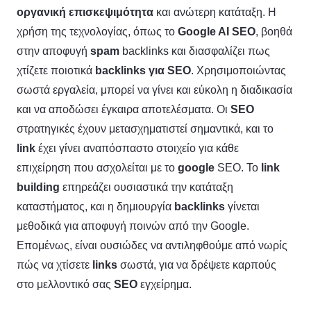
οργανική επισκεψιμότητα
και ανώτερη κατάταξη. Η
χρήση της τεχνολογίας, όπως το
Google
AI
SEO
, βοηθά
στην αποφυγή
spam
backlinks και διασφαλίζει πως
χτίζετε ποιοτικά
backlinks
για SEO
. Χρησιμοποιώντας
σωστά εργαλεία, μπορεί να γίνει και εύκολη η διαδικασία
και να αποδώσει έγκαιρα αποτελέσματα. Οι
SEO
στρατηγικές έχουν μετασχηματιστεί σημαντικά, και το
link
έχει γίνει αναπόσπαστο στοιχείο για κάθε
επιχείρηση που ασχολείται με το
google
SEO. Το
link
building
επηρεάζει ουσιαστικά την κατάταξη
καταστήματος, και η δημιουργία
backlinks
γίνεται
μεθοδικά για αποφυγή ποινών από την Google.
Επομένως, είναι ουσιώδες να αντιληφθούμε από νωρίς
πώς να χτίσετε
links
σωστά, για να δρέψετε καρπούς
στο μελλοντικό σας
SEO
εγχείρημα.