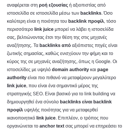
αναφέρεται στη
ροή εξουσίας
ή αξιοπιστίας από
ιστοσελίδα σε ιστοσελίδα μέσω των
backlinks
. Όσο
καλύτερη είναι η ποιότητα του
backlink
προφίλ
, τόσο
περισσότερο
link
juice
μπορεί να λάβει η ιστοσελίδα
σας, βελτιώνοντας έτσι την θέση της στις μηχανές
αναζήτησης. Τα
backlinks
από
αξιόπιστες πηγές είναι
ζωτικής σημασίας, καθώς ενισχύουν την φήμη και το
κύρος της σε μηχανές αναζήτησης, όπως η Google. Οι
ιστοσελίδες με υψηλό
domain
authority
και
page
authority
είναι πιο πιθανό να μεταφέρουν μεγαλύτερο
link
juice
, που είναι ένα σημαντικό μέρος της
στρατηγικής SEO. Είναι βασικό για το link building να
δημιουργηθεί ένα σύνολο
backlinks
είναι
backlink
προφίλ
υψηλής ποιότητας για να μεταφερθεί
ικανοποιητικό
link
juice
. Επιπλέον, ο τρόπος που
οργανώνεται το
anchor
text
σας μπορεί να επηρεάσει το