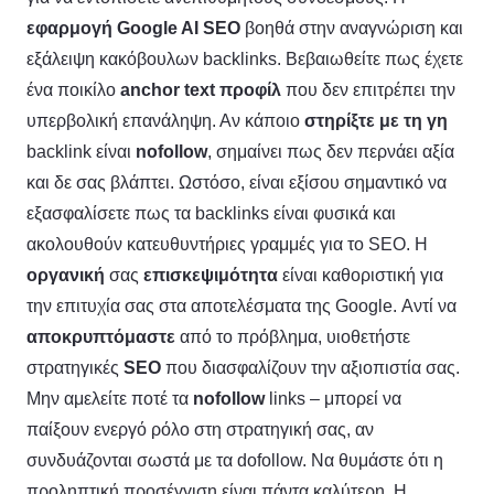
εφαρμογή
Google AI SEO
βοηθά στην αναγνώριση και
εξάλειψη κακόβουλων backlinks. Βεβαιωθείτε πως έχετε
ένα ποικίλο
anchor text
προφίλ
που δεν επιτρέπει την
υπερβολική επανάληψη. Αν κάποιο
στηρίξτε με τη γη
backlink είναι
nofollow
, σημαίνει πως δεν περνάει αξία
και δε σας βλάπτει. Ωστόσο, είναι εξίσου σημαντικό να
εξασφαλίσετε πως τα backlinks είναι φυσικά και
ακολουθούν κατευθυντήριες γραμμές για το SEO. Η
οργανική
σας
επισκεψιμότητα
είναι καθοριστική για
την επιτυχία σας στα αποτελέσματα της Google. Αντί να
αποκρυπτόμαστε
από το πρόβλημα, υιοθετήστε
στρατηγικές
SEO
που διασφαλίζουν την αξιοπιστία σας.
Μην αμελείτε ποτέ τα
nofollow
links – μπορεί να
παίξουν ενεργό ρόλο στη στρατηγική σας, αν
συνδυάζονται σωστά με τα dofollow. Να θυμάστε ότι η
προληπτική προσέγγιση είναι πάντα καλύτερη. Η