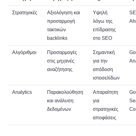
Στρατηγικές
Αξιολόγηση και
Υψηλή
SE
προσαρμογή
λόγω της
Ah
τακτικών
επίδρασης
backlinks
στο SEO
Αλγόριθμοι
Προσαρμογές
Σημαντική
Go
στις μηχανές
για την
Ana
αναζήτησης
απόδοση
ιστοσελίδων
Analytics
Παρακολούθηση
Απαραίτητη
Go
και ανάλυση
για
Se
δεδομένων
στρατηγικές
Co
αποφάσεις