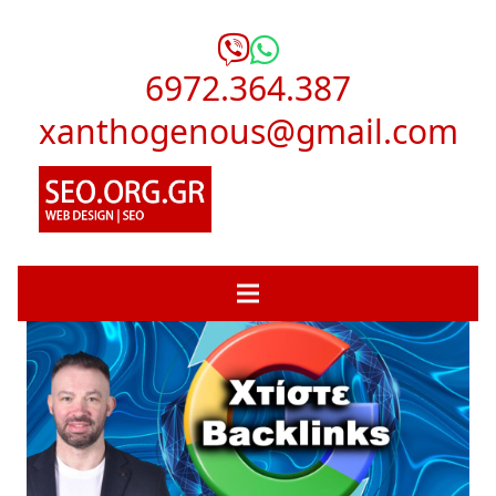
6972.364.387
xanthogenous@gmail.com