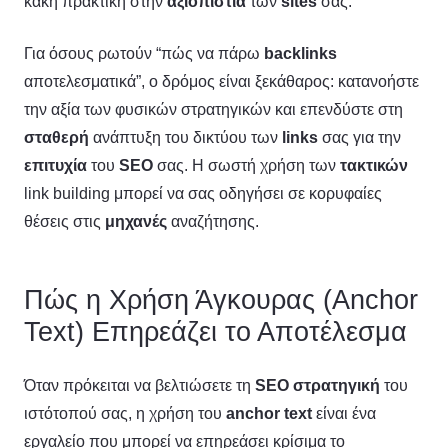
κακή πρακτική στην
αξιοπιστία
των
sites
σας.
Για όσους ρωτούν “πώς να πάρω
backlinks
αποτελεσματικά”, ο δρόμος είναι ξεκάθαρος: κατανοήστε
την αξία των φυσικών στρατηγικών και επενδύστε στη
σταθερή
ανάπτυξη του δικτύου των
links
σας για την
επιτυχία
του
SEO
σας. Η σωστή χρήση των
τακτικών
link building μπορεί να σας οδηγήσει σε κορυφαίες
θέσεις στις
μηχανές
αναζήτησης.
Πώς η Χρήση Άγκουρας (Anchor
Text) Επηρεάζει το Αποτέλεσμα
Όταν πρόκειται να βελτιώσετε τη
SEO στρατηγική
του
ιστότοπού σας, η χρήση του
anchor text
είναι ένα
εργαλείο που μπορεί να επηρεάσει κρίσιμα το