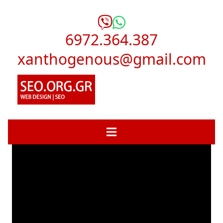
6972.364.387
xanthogenous@gmail.com