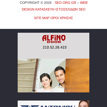
COPYRIGHT © 2026 ·
SEO.ORG.GR
–
WEB
DESIGN
ΚΑΤΑΣΚΕΥΗ ΙΣΤΟΣΕΛΙΔΩΝ
SEO
SITE MAP
ΟΡΟΙ ΧΡΗΣΗΣ