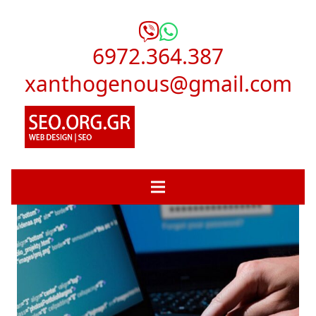
6972.364.387
xanthogenous@gmail.com